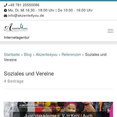
+49 781 20550086
Zum Inhalt springen
Mo, Di, Mi 16:30 - 18:00 Uhr | Do 10:00 - 16:00 Uhr
info@akzente4you.de
Me
Internetagentur
Startseite
»
Blog
»
Akzente4you
»
Referenzen
»
Soziales und
Vereine
Soziales und Vereine
4 Beiträge
Jugendakademie e. V. in Kehl | Auch