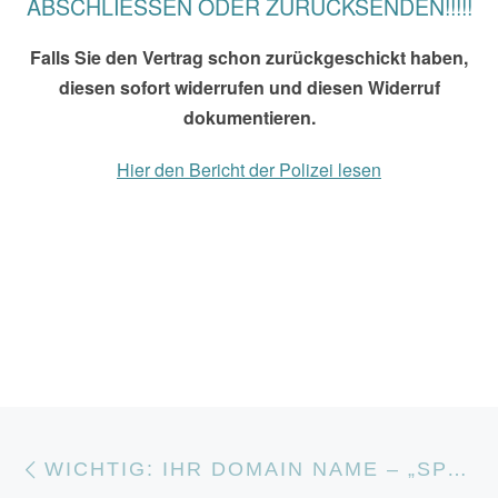
ABSCHLIESSEN ODER ZURÜCKSENDEN!!!!!
Falls Sie den Vertrag schon zurückgeschickt haben,
diesen sofort widerrufen und diesen Widerruf
dokumentieren.
Hier den Bericht der Polizei lesen
Beitragsnavigation
Vorheriger Beitrag
WICHTIG: IHR DOMAIN NAME – „SPAM“ MAILS VON DNS | GERMANY