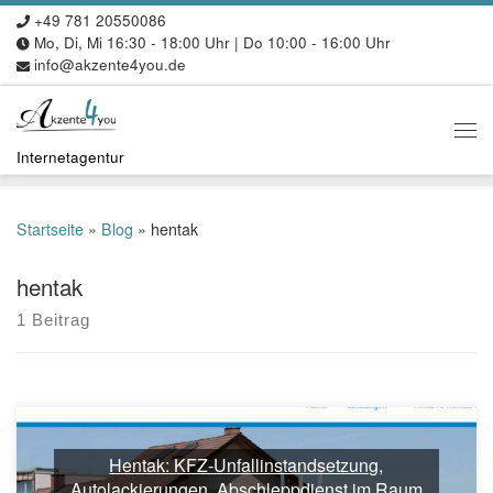
+49 781 20550086
Zum Inhalt springen
Mo, Di, Mi 16:30 - 18:00 Uhr | Do 10:00 - 16:00 Uhr
info@akzente4you.de
Me
Internetagentur
Startseite
»
Blog
»
hentak
hentak
1 Beitrag
Hentak: KFZ-Unfallinstandsetzung,
Autolackierungen, Abschleppdienst im Raum